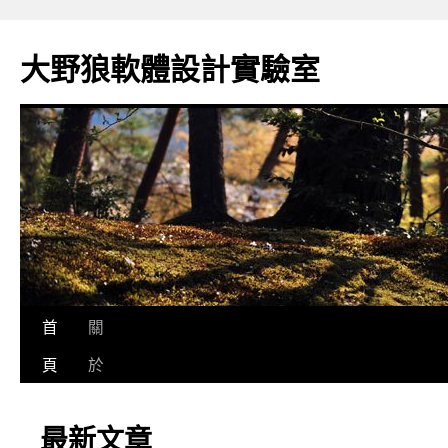
跳
至
大野狼軟體設計實驗室
主
要
內
容
首
關
頁
於
最新文章