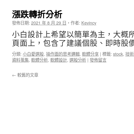
漲跌轉折分析
發佈日期:
2021 年 8 月 29 日
，
作者:
Kevincy
小白設計上希望以簡單為主，大概
頁面上，包含了建議個股、即時股價
分類:
小白愛選股
,
操作面的思考邏輯
,
軟體分享
|
標籤:
stock
,
技術
資料蒐集
,
軟體分析
,
軟體設計
,
選股分析
|
發佈留言
←
較舊的文章