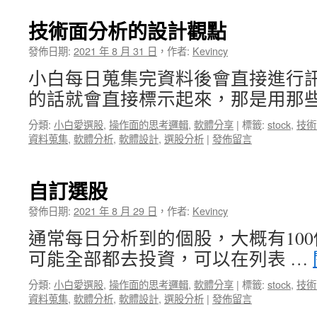
技術面分析的設計觀點
發佈日期:
2021 年 8 月 31 日
，
作者:
Kevincy
小白每日蒐集完資料後會直接進行
的話就會直接標示起來，那是用那些
分類:
小白愛選股
,
操作面的思考邏輯
,
軟體分享
|
標籤:
stock
,
技術
資料蒐集
,
軟體分析
,
軟體設計
,
選股分析
|
發佈留言
自訂選股
發佈日期:
2021 年 8 月 29 日
，
作者:
Kevincy
通常每日分析到的個股，大概有10
可能全部都去投資，可以在列表 …
分類:
小白愛選股
,
操作面的思考邏輯
,
軟體分享
|
標籤:
stock
,
技術
資料蒐集
,
軟體分析
,
軟體設計
,
選股分析
|
發佈留言