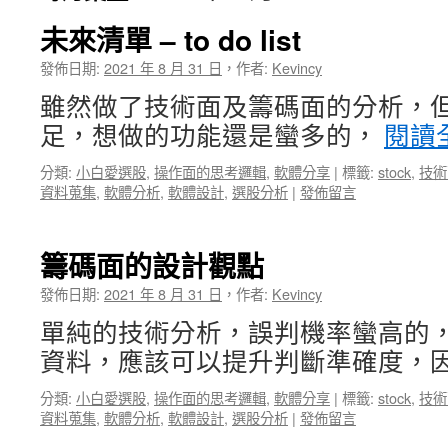
未來清單 – to do list
發佈日期:
2021 年 8 月 31 日
，
作者:
Kevincy
雖然做了技術面及籌碼面的分析，
足，想做的功能還是蠻多的，
閱讀
分類:
小白愛選股
,
操作面的思考邏輯
,
軟體分享
|
標籤:
stock
,
技術
資料蒐集
,
軟體分析
,
軟體設計
,
選股分析
|
發佈留言
籌碼面的設計觀點
發佈日期:
2021 年 8 月 31 日
，
作者:
Kevincy
單純的技術分析，誤判機率蠻高的
資料，應該可以提升判斷準確度，因
分類:
小白愛選股
,
操作面的思考邏輯
,
軟體分享
|
標籤:
stock
,
技術
資料蒐集
,
軟體分析
,
軟體設計
,
選股分析
|
發佈留言