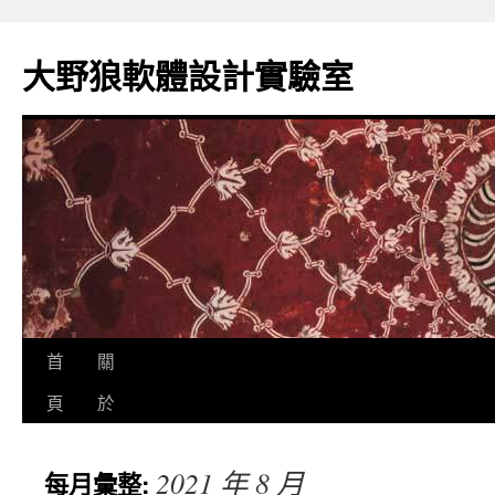
跳
至
大野狼軟體設計實驗室
主
要
內
容
首
關
頁
於
2021 年 8 月
每月彙整: