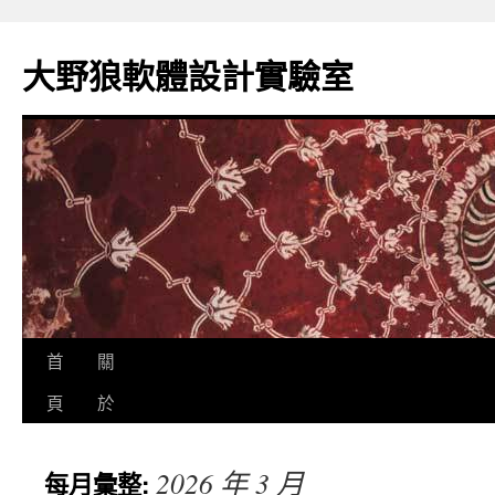
跳
至
大野狼軟體設計實驗室
主
要
內
容
首
關
頁
於
2026 年 3 月
每月彙整: